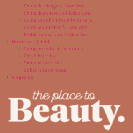
Soins du visage à l’Aloe Vera
Soins des cheveux à l’Aloe Vera
Soins pour homme à l’Aloe Vera
Soins pour bébés à l’Aloe Vera
Protection solaire à l’Aloe Vera
Nutrition Lifetakt
Compléments alimentaires
Gels à boire bio
Santé et bien-être
Substituts de repas
Magazine