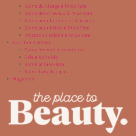
Soins du visage à l’Aloe Vera
Soins des cheveux à l’Aloe Vera
Soins pour homme à l’Aloe Vera
Soins pour bébés à l’Aloe Vera
Protection solaire à l’Aloe Vera
Nutrition Lifetakt
Compléments alimentaires
Gels à boire bio
Santé et bien-être
Substituts de repas
Magazine