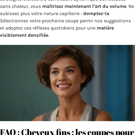
sans chaleur, vous
maîtrisez maintenant l’art du volume
. Ne
subissez plus votre nature capillaire :
domptez-la
.
Sélectionnez votre prochaine coupe parmi nos suggestions
et adoptez ces réflexes quotidiens pour une
matière
visiblement densifiée
.
FAQ : Cheveux fins : les coupes pour