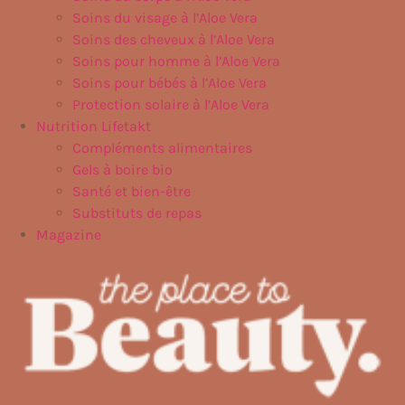
Soins du visage à l’Aloe Vera
Soins des cheveux à l’Aloe Vera
Soins pour homme à l’Aloe Vera
Soins pour bébés à l’Aloe Vera
Protection solaire à l’Aloe Vera
Nutrition Lifetakt
Compléments alimentaires
Gels à boire bio
Santé et bien-être
Substituts de repas
Magazine