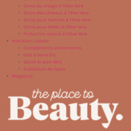
Soins du visage à l’Aloe Vera
Soins des cheveux à l’Aloe Vera
Soins pour homme à l’Aloe Vera
Soins pour bébés à l’Aloe Vera
Protection solaire à l’Aloe Vera
Nutrition Lifetakt
Compléments alimentaires
Gels à boire bio
Santé et bien-être
Substituts de repas
Magazine