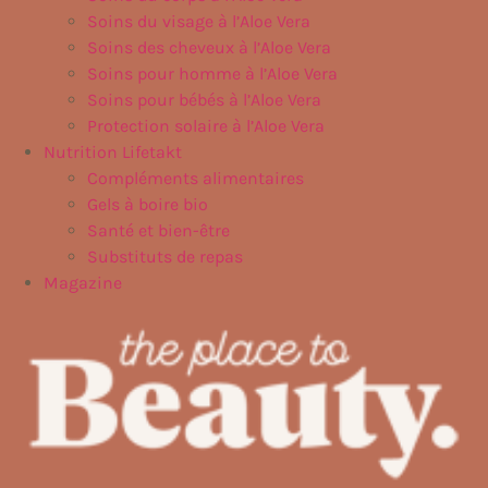
Soins du visage à l’Aloe Vera
Soins des cheveux à l’Aloe Vera
Soins pour homme à l’Aloe Vera
Soins pour bébés à l’Aloe Vera
Protection solaire à l’Aloe Vera
Nutrition Lifetakt
Compléments alimentaires
Gels à boire bio
Santé et bien-être
Substituts de repas
Magazine