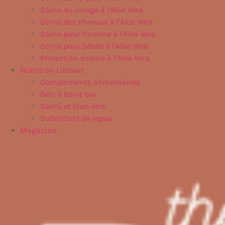
Soins du visage à l’Aloe Vera
Soins des cheveux à l’Aloe Vera
Soins pour homme à l’Aloe Vera
Soins pour bébés à l’Aloe Vera
Protection solaire à l’Aloe Vera
Nutrition Lifetakt
Compléments alimentaires
Gels à boire bio
Santé et bien-être
Substituts de repas
Magazine