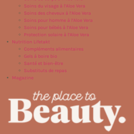
Soins du visage à l’Aloe Vera
Soins des cheveux à l’Aloe Vera
Soins pour homme à l’Aloe Vera
Soins pour bébés à l’Aloe Vera
Protection solaire à l’Aloe Vera
Nutrition Lifetakt
Compléments alimentaires
Gels à boire bio
Santé et bien-être
Substituts de repas
Magazine