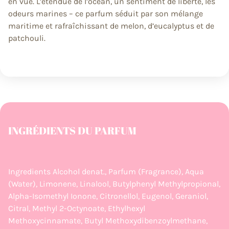
en vue. L’étendue de l’océan, un sentiment de liberté, les
odeurs marines – ce parfum séduit par son mélange
maritime et rafraîchissant de melon, d’eucalyptus et de
patchouli.
INGRÉDIENTS DU PARFUM
Ingredients Alcohol denat., Parfum (Fragrance), Aqua
(Water), Limonene, Linalool, Butylphenyl Methylpropional,
Alpha-Isomethyl Ionone, Citronellol, Eugenol, Geraniol,
Citral, Methyl 2-Octynoate, Ethylhexyl
Methoxycinnamate, Butyl Methoxydibenzoylmethane,