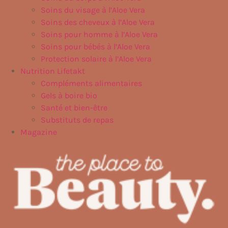
Soins du visage à l’Aloe Vera
Soins des cheveux à l’Aloe Vera
Soins pour homme à l’Aloe Vera
Soins pour bébés à l’Aloe Vera
Protection solaire à l’Aloe Vera
Nutrition Lifetakt
Compléments alimentaires
Gels à boire bio
Santé et bien-être
Substituts de repas
Magazine