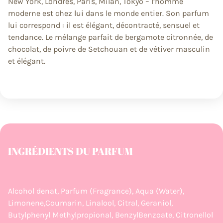
New York, Londres, Paris, Milan, Tokyo – l’homme
moderne est chez lui dans le monde entier. Son parfum
lui correspond : il est élégant, décontracté, sensuel et
tendance. Le mélange parfait de bergamote citronnée, de
chocolat, de poivre de Setchouan et de vétiver masculin
et élégant.
INGRÉDIENTS DU PARFUM
Alcohol denat, Parfum (Fragrance), Aqua (Water),
Limonene,Coumarin, Linalool, Citral, Geraniol,
Butylphenyl Methylpropional, BenzylBenzoate, Citronellol