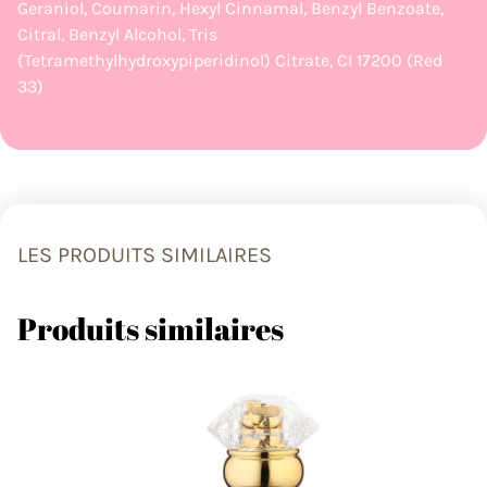
Geraniol, Coumarin, Hexyl Cinnamal, Benzyl Benzoate,
Citral, Benzyl Alcohol, Tris
(Tetramethylhydroxypiperidinol) Citrate, CI 17200 (Red
33)
LES PRODUITS SIMILAIRES
Produits similaires