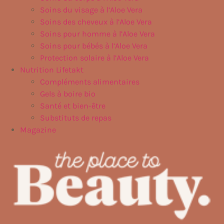
Soins du visage à l’Aloe Vera
Soins des cheveux à l’Aloe Vera
Soins pour homme à l’Aloe Vera
Soins pour bébés à l’Aloe Vera
Protection solaire à l’Aloe Vera
Nutrition Lifetakt
Compléments alimentaires
Gels à boire bio
Santé et bien-être
Substituts de repas
Magazine