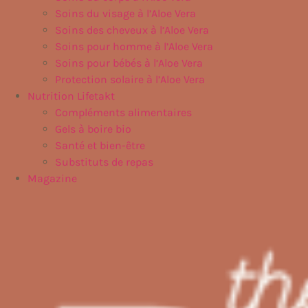
Soins du visage à l’Aloe Vera
Soins des cheveux à l’Aloe Vera
Soins pour homme à l’Aloe Vera
Soins pour bébés à l’Aloe Vera
Protection solaire à l’Aloe Vera
Nutrition Lifetakt
Compléments alimentaires
Gels à boire bio
Santé et bien-être
Substituts de repas
Magazine