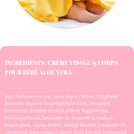
INGRÉDIENTS : CRÈME VISAGE & CORPS
POUR BÉBÉ ALOE VERA
Aloe Barbadensis Leaf Juice, Aqua (Water), Ethylhexyl
Stearate, Glycerin, Isopropyl Palmitate, Dicaprylyl
Carbonate, Cetearyl Alcohol, C10-18 Triglycerides,
Phenoxyethanol, Ceteareth-12, Steareth-2, Sodium
Polyacrylate, Jojoba Esters, Stearyl Alcohol, Ceteareth-20,
Panthenol, Beta Vulgaris (Beet) Root Extract, Hydrolyzed