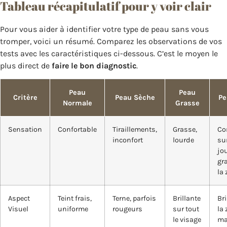
Tableau récapitulatif pour y voir clair
Pour vous aider à identifier votre type de peau sans vous
tromper, voici un résumé. Comparez les observations de vos
tests avec les caractéristiques ci-dessous. C’est le moyen le
plus direct de
faire le bon diagnostic
.
Peau
Peau
Critère
Peau Sèche
Pe
Normale
Grasse
Sensation
Confortable
Tiraillements,
Grasse,
Co
inconfort
lourde
sur
jo
gr
la 
Aspect
Teint frais,
Terne, parfois
Brillante
Bri
Visuel
uniforme
rougeurs
sur tout
la 
le visage
ma