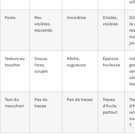
ail
Pores
Peu
Invisibles
Dilatés,
Di
visibles,
visibles
la 
resserrés
re
sur
jo
Texture au
Douce,
Rêche,
Épaisse,
Iné
toucher
lisse,
rugueuse
huileuse
gr
souple
cen
sè
les
Test du
Pas de
Pas de traces
Traces
Tr
mouchoir
traces
d’huile
d’
partout
un
su
T