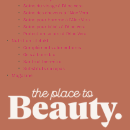
Soins du visage à l’Aloe Vera
Soins des cheveux à l’Aloe Vera
Soins pour homme à l’Aloe Vera
Soins pour bébés à l’Aloe Vera
Protection solaire à l’Aloe Vera
Nutrition Lifetakt
Compléments alimentaires
Gels à boire bio
Santé et bien-être
Substituts de repas
Magazine