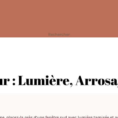
Rechercher
eur : Lumière, Arro
forme, placez-la près d’une fenêtre sud avec lumière tamisée e