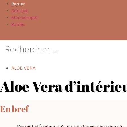
Panier
Contact
Mon compte
Panier
ALOE VERA
Aloe Vera d’intéri
En bref
L’essentiel à retenir : Pour une aloe vera en pleine 