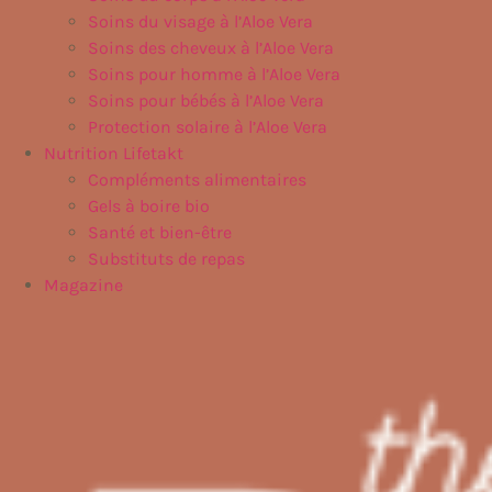
Soins du visage à l’Aloe Vera
Soins des cheveux à l’Aloe Vera
Soins pour homme à l’Aloe Vera
Soins pour bébés à l’Aloe Vera
Protection solaire à l’Aloe Vera
Nutrition Lifetakt
Compléments alimentaires
Gels à boire bio
Santé et bien-être
Substituts de repas
Magazine