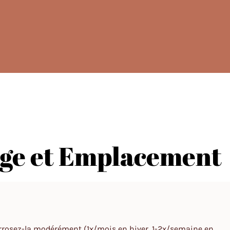
sage et Emplacement
t arrosez-la modérément (1x/mois en hiver, 1-2x/semaine en